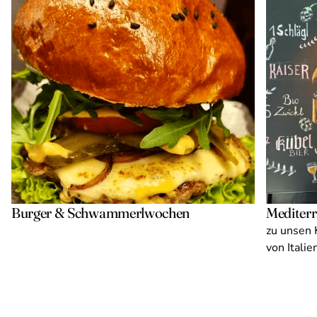
Burger & Schwammerlwochen
Mediter
12.08. - 14.10.
19.06.
zu unsen 
von Italie