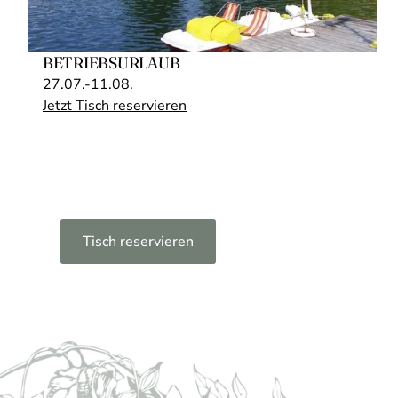
essen,
durchatmen,
BETRIEBSURLAUB
27.07.-11.08.
bleiben
Jetzt Tisch reservieren
Der Landgasthof Grenzlos empfängt dich mit
offenen Türen und warmer Küche.
Tisch reservieren
Speisekarte
Speisekarte
Wochenmenü
Gutscheine